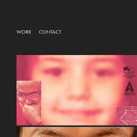
WORK
CONTACT
THE VOICE OF 
HIND RAJAB
2026
힌드의 목소리